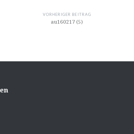
VORHERIGER BEITRAG
au160217 (5)
sen