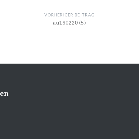
VORHERIGER BEITRAG
au160220 (5)
sen