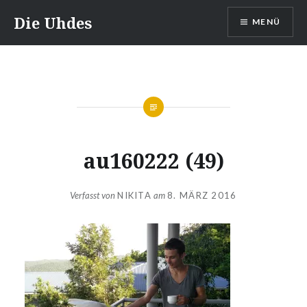
Zum
Die Uhdes
MENÜ
Inhalt
springen
au160222 (49)
Verfasst von
NIKITA
am
8. MÄRZ 2016