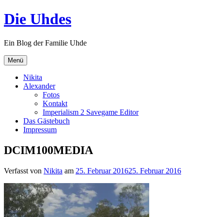
Zum
Die Uhdes
Inhalt
springen
Ein Blog der Familie Uhde
Menü
Nikita
Alexander
Fotos
Kontakt
Imperialism 2 Savegame Editor
Das Gästebuch
Impressum
DCIM100MEDIA
Verfasst von
Nikita
am
25. Februar 2016
25. Februar 2016