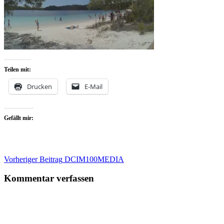
Teilen mit:
Drucken
E-Mail
Gefällt mir:
Beitragsnavigation
Vorheriger Beitrag
DCIM100MEDIA
Kommentar verfassen