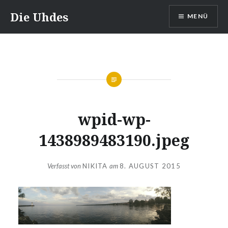
Zum
Die Uhdes
MENÜ
Inhalt
springen
wpid-wp-
1438989483190.jpeg
Verfasst von
NIKITA
am
8. AUGUST 2015