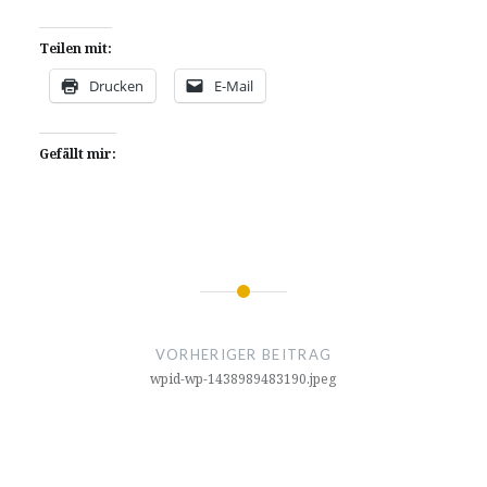
Teilen mit:
Drucken
E-Mail
Gefällt mir:
Beitragsnavigation
VORHERIGER BEITRAG
wpid-wp-1438989483190.jpeg