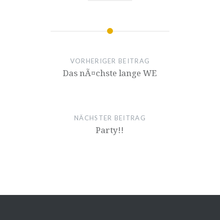
VORHERIGER BEITRAG
Das nÃ¤chste lange WE
NÄCHSTER BEITRAG
Party!!