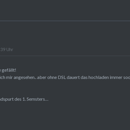
:39 Uhr
e gefällt!
 ich mir angesehen.. aber ohne DSL dauert das hochladen immer s
ndspurt des 1. Semsters…