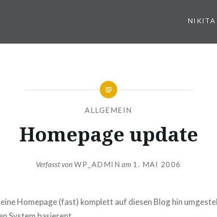
NIKITA
ALLGEMEIN
Homepage update
Verfasst von
WP_ADMIN
am
1. MAI 2006
eine Homepage (fast) komplett auf diesen Blog hin umgestell
en System basierent.