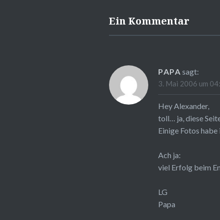
Ein Kommentar
PAPA
sagt:
3. Mai 2006 um 04
Hey Alexander,
toll… ja, diese Seit
Einige Fotos habe
Ach ja:
viel Erfolg beim E
LG
Papa