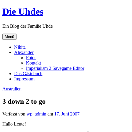
Zum
Die Uhdes
Inhalt
springen
Ein Blog der Familie Uhde
Menü
Nikita
Alexander
Fotos
Kontakt
Imperialism 2 Savegame Editor
Das Gästebuch
Impressum
Australien
3 down 2 to go
Verfasst von
wp_admin
am
17. Juni 2007
Hallo Leute!