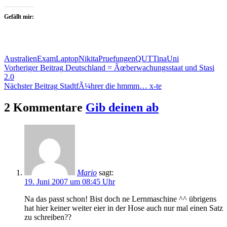
Gefällt mir:
Australien
Exam
Laptop
Nikita
Pruefungen
QUT
Tina
Uni
Beitragsnavigation
Vorheriger Beitrag
Deutschland = Ãœberwachungsstaat und Stasi
2.0
Nächster Beitrag
StadtfÃ¼hrer die hmmm… x-te
2 Kommentare
Gib deinen ab
Mario
sagt:
19. Juni 2007 um 08:45 Uhr
Na das passt schon! Bist doch ne Lernmaschine ^^ übrigens
hat hier keiner weiter eier in der Hose auch nur mal einen Satz
zu schreiben??