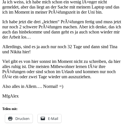
Ja ich weiss, ich habe mich schon ein wenig lÃ¤nger nicht
gemeldet, aber das liegt an der Sache mit meinem Laptop und das
ich im Moment in meiner PrÃ¼fungszeit in der Uni bin.
Ich habe jetzt die drei „leichten“ PrÃ¼fungen fertig und muss jetzt
nur noch 2 schwere PrÃ¼fungen machen. Aber ich denke, das ich
auch das hinbekomme und dann geht es ja auch schon wieder mir
der Arbeit los…
Allerdings, sind es ja auch nur noch 32 Tage und dann sind Tina
und Nikita hier!
Viel gibt es von hier sonnst im Moment nicht zu schreiben, da hier
alles ruhig ist. Die meisten Mitbewohner lernen fÃ¼r ihre
PrÃ¼fungen oder sind schon im Urlaub und kommen nur noch
fÃ¼r ein oder zwei Tage wieder um auszuziehen.
Also alles in Allem…. Normal! =)
MfgAlex
Teilen mit:
Drucken
E-Mail