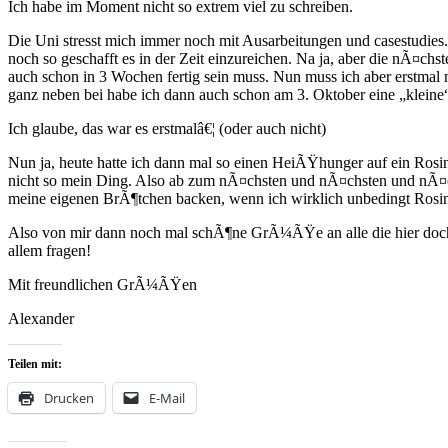
Ich habe im Moment nicht so extrem viel zu schreiben.
Die Uni stresst mich immer noch mit Ausarbeitungen und casestudies
noch so geschafft es in der Zeit einzureichen. Na ja, aber die nÃ¤
auch schon in 3 Wochen fertig sein muss. Nun muss ich aber erstm
ganz neben bei habe ich dann auch schon am 3. Oktober eine „kleine
Ich glaube, das war es erstmalâ€¦ (oder auch nicht)
Nun ja, heute hatte ich dann mal so einen HeiÃŸhunger auf ein Rosin
nicht so mein Ding. Also ab zum nÃ¤chsten und nÃ¤chsten und nÃ¤ch
meine eigenen BrÃ¶tchen backen, wenn ich wirklich unbedingt Rosin
Also von mir dann noch mal schÃ¶ne GrÃ¼ÃŸe an alle die hier doch m
allem fragen!
Mit freundlichen GrÃ¼ÃŸen
Alexander
Teilen mit:
Drucken
E-Mail