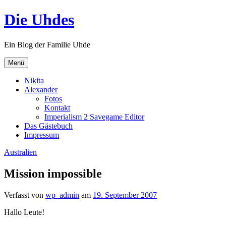
Zum
Die Uhdes
Inhalt
springen
Ein Blog der Familie Uhde
Menü
Nikita
Alexander
Fotos
Kontakt
Imperialism 2 Savegame Editor
Das Gästebuch
Impressum
Australien
Mission impossible
Verfasst von
wp_admin
am
19. September 2007
Hallo Leute!