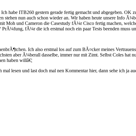
. Ich habe ITB260 gestern gerade fertig gemacht und abgegeben. OK z
chsten stehen nun auch schon wieder an. Wir haben heute unsere Info
al mit Moh und Cameron die Casestudy fÃ¼r Cisco fertig machen, wel
“ PrÃ¼fung, fÃ¼r die ich erstmal noch ein paar Tests beenden muss u
enbrÃ¶tchen. Ich also erstmal los auf zum BÃ¤cker meines Vertrauens,
sten aber Ã¼berall dasselbe, immer nur mit Zimt. Selbst Coles hat n
en haben willâ€¦
al lesen und last doch mal nen Kommentar hier, dann sehe ich ja auc