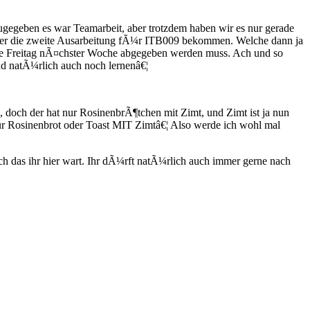
ugegeben es war Teamarbeit, aber trotzdem haben wir es nur gerade
 Ã¼ber die zweite Ausarbeitung fÃ¼r ITB009 bekommen. Welche dann ja
che Freitag nÃ¤chster Woche abgegeben werden muss. Ach und so
nd natÃ¼rlich auch noch lernenâ€¦
 doch der hat nur RosinenbrÃ¶tchen mit Zimt, und Zimt ist ja nun
ur Rosinenbrot oder Toast MIT Zimtâ€¦ Also werde ich wohl mal
h das ihr hier wart. Ihr dÃ¼rft natÃ¼rlich auch immer gerne nach