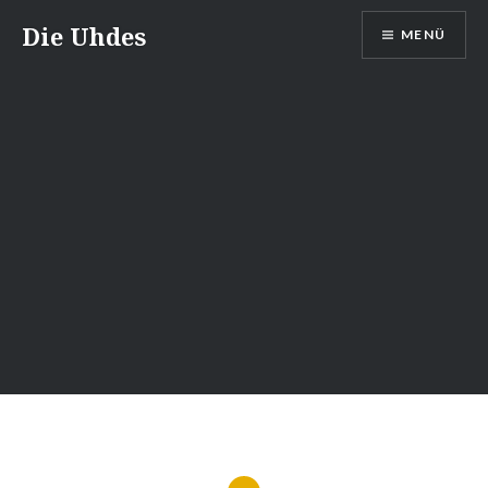
Zum
Die Uhdes
MENÜ
Inhalt
springen