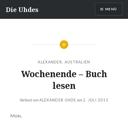
Zum
Die Uhdes
MENÜ
Inhalt
springen
ALEXANDER
,
AUSTRALIEN
Wochenende – Buch
lesen
Verfasst von
ALEXANDER UHDE
am
2. JULI 2013
Moin,