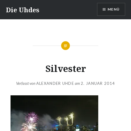
Zum
Die Uhdes
MENÜ
Inhalt
springen
Silvester
Verfasst von
ALEXANDER UHDE
am
2. JANUAR 2014