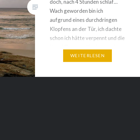
doch, nach 4 Stunden schlaf…
Wach geworden bin ich
aufgrund eines durchdringen
Klopfens an der Tür, ich dachte
schon ich hätte verpennt und die
Hotel-Truppe will schon sauber
machen, aber statt freundlicher
WEITERLESEN
junger Damen stand dort…