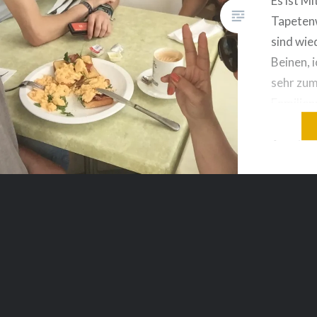
Es ist Mi
Tapeten
sind wie
Beinen, i
sehr zum
Familien
war, bis
Apartmen
zum Früh
danach d
12 Uhr F