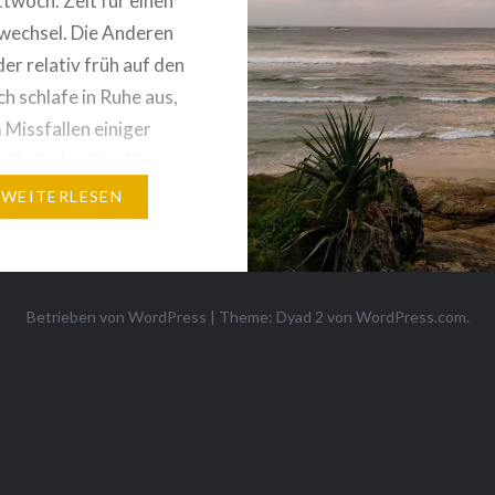
ttwoch. Zeit für einen
wechsel. Die Anderen
der relativ früh auf den
ch schlafe in Ruhe aus,
 Missfallen einiger
mitglieder. Der Plan
 um 9:30 Uhr aus dem
WEITERLESEN
t raus zu sein, dann
stück zu gehen und
ann irgendwie mit der
Betrieben von WordPress
|
Theme: Dyad 2 von
WordPress.com
.
ähre rüber aufs…