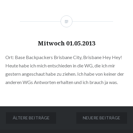
Mitwoch 01.05.2013
Ort: Base Backpackers Brisbane City, Brisbane Hey Hey!
Heute habe ich mich entschieden in die WG, die ich mir
gestern angeschaut habe zu ziehen. Ich habe von keiner der
anderen WGs Antworten erhalten und ich brauch ja was.
Beitragsnavigation
ÄLTERE BEITRÄGE
NEUERE BEITRÄGE