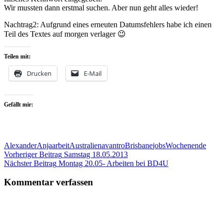
Wir mussten dann erstmal suchen. Aber nun geht alles wieder!
Nachtrag2: Aufgrund eines erneuten Datumsfehlers habe ich einen
Teil des Textes auf morgen verlager 😉
Teilen mit:
Drucken
E-Mail
Gefällt mir:
Alexander
Anja
arbeit
Australien
avantro
Brisbane
jobs
Wochenende
Beitragsnavigation
Vorheriger Beitrag
Samstag 18.05.2013
Nächster Beitrag
Montag 20.05- Arbeiten bei BD4U
Kommentar verfassen