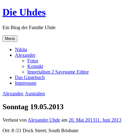
Zum
Die Uhdes
Inhalt
springen
Ein Blog der Familie Uhde
Menü
Nikita
Alexander
Fotos
Kontakt
Imperialism 2 Savegame Editor
Das Gästebuch
Impressum
Alexander
,
Australien
Sonntag 19.05.2013
Verfasst von
Alexander Uhde
am
20. Mai 2013
11. Juni 2013
Ort: 8 /21 Dock Street, South Brisbane