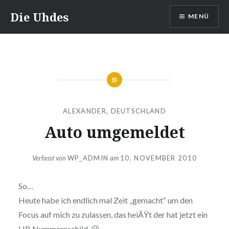
Zum
Die Uhdes
MENÜ
Inhalt
springen
ALEXANDER
,
DEUTSCHLAND
Auto umgemeldet
Verfasst von
WP_ADMIN
am
10. NOVEMBER 2010
So…
Heute habe ich endlich mal Zeit „gemacht“ um den
Focus auf mich zu zulassen, das heiÃŸt der hat jetzt ein
HB Nummernschild. 😉