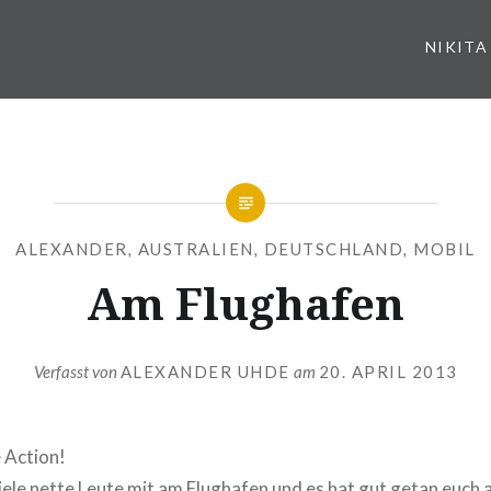
NIKITA
ALEXANDER
,
AUSTRALIEN
,
DEUTSCHLAND
,
MOBIL
Am Flughafen
Verfasst von
ALEXANDER UHDE
am
20. APRIL 2013
 Action!
ele nette Leute mit am Flughafen und es hat gut getan euch al