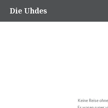
Zum
Die Uhdes
Inhalt
springen
Keine Reise ohne
Es waren super vi