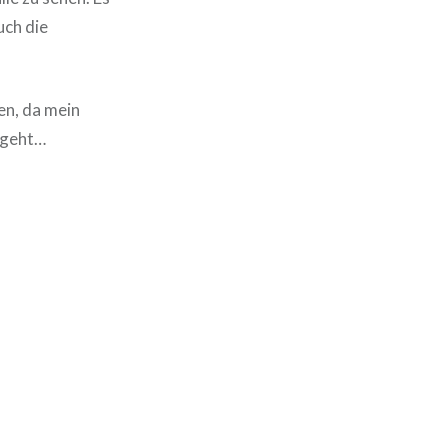
uch die
en, da mein
 geht…