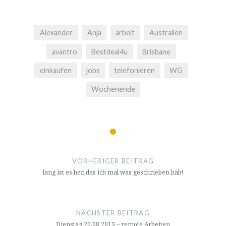
Alexander
Anja
arbeit
Australien
avantro
Bestdeal4u
Brisbane
einkaufen
jobs
telefonieren
WG
Wochenende
Beitragsnavigation
VORHERIGER BEITRAG
lang ist es her, das ich mal was geschrieben hab!
NÄCHSTER BEITRAG
Dienstag 20.08.2013 – remote Arbeiten